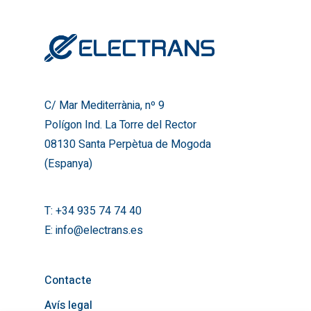
C/ Mar Mediterrània, nº 9
Polígon Ind. La Torre del R
08130 Santa Perpètua de
(Espanya)
T:
+34 935 74 74 40
C/ Mar Mediterrània, nº 9
E:
info@electrans.es
Polígon Ind. La Torre del Rector
08130 Santa Perpètua de Mogoda
(Espanya)
T:
+34 935 74 74 40
E:
info@electrans.es
Contacte
Avís legal