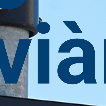
E:
info@electrans.es
vià