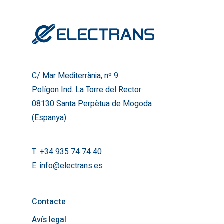
C/ Mar Mediterrània, nº 9
Polígon Ind. La Torre del R
08130 Santa Perpètua de
(Espanya)
T:
+34 935 74 74 40
C/ Mar Mediterrània, nº 9
E:
info@electrans.es
Polígon Ind. La Torre del Rector
08130 Santa Perpètua de Mogoda
(Espanya)
T:
+34 935 74 74 40
E:
info@electrans.es
Contacte
Avís legal