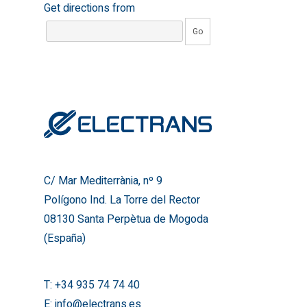
Get directions from
Go
Contacto
C/ Mar Mediterrània, nº 9
Polígono Ind. La Torre del 
08130 Santa Perpètua de
(España)
T:
+34 935 74 74 40
E:
info@electrans.es
C/ Mar Mediterrània, nº 9
Polígono Ind. La Torre del Rector
08130 Santa Perpètua de Mogoda
(España)
T:
+34 935 74 74 40
E:
info@electrans.es