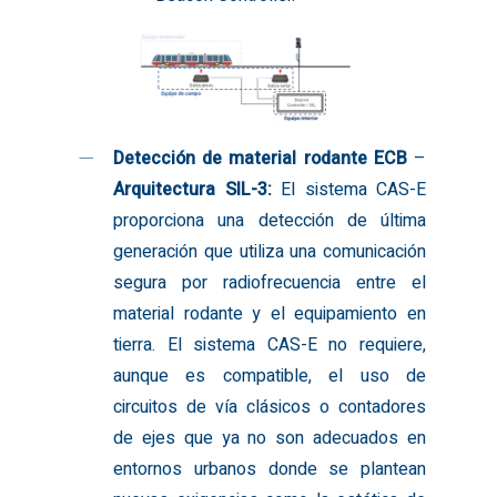
Empres
Sobre nosotros
Product
Detección de material rodante ECB
–
Historia de Electrans
Arquitectura SIL-3:
El sistema CAS-E
Enclavamiento
Referenc
proporciona una detección de última
I+D+I
generación que utiliza una comunicación
Control de tráfico
Mantenimiento
segura por radiofrecuencia entre el
centralizado (CTC)
Únete a
material rodante y el equipamiento en
Protección automática
tierra. El sistema CAS-E no requiere,
tren (ATP)
aunque es compatible, el uso de
nosotro
circuitos de vía clásicos o contadores
Pasos a nivel
de ejes que ya no son adecuados en
Señales y focos
entornos urbanos donde se plantean