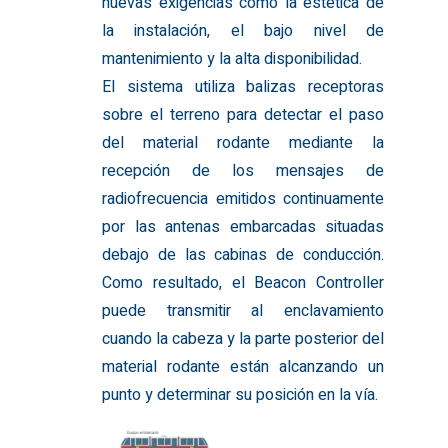
nuevas exigencias como la estética de
Contadores de ejes
la instalación, el bajo nivel de
mantenimiento y la alta disponibilidad.
Contacto
El sistema utiliza balizas receptoras
C/ Mar Mediterrània, nº 9
sobre el terreno para detectar el paso
Polígono Ind. La Torre del 
del material rodante mediante la
08130 Santa Perpètua de
recepción de los mensajes de
(España)
radiofrecuencia emitidos continuamente
por las antenas embarcadas situadas
T:
+34 935 74 74 40
debajo de las cabinas de conducción.
E:
info@electrans.es
Como resultado, el Beacon Controller
puede transmitir al enclavamiento
cuando la cabeza y la parte posterior del
material rodante están alcanzando un
punto y determinar su posición en la vía.