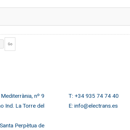
Go
Mediterrània, nº 9
T:
+34 935 74 74 40
o Ind. La Torre del
E:
info@electrans.es
Santa Perpètua de