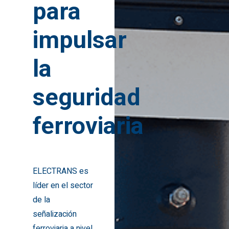
para
impulsar
la
Empres
seguridad
ferroviaria
Sobre nosotros
Product
Historia de Electrans
Enclavamiento
Referenc
I+D+I
ELECTRANS es
Control de tráfico
Mantenimiento
líder en el sector
centralizado (CTC)
de la
Únete a
señalización
Protección automática
ferroviaria a nivel